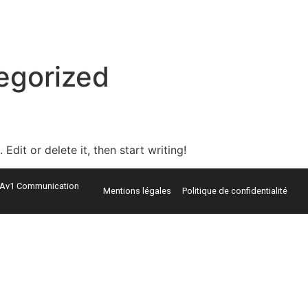
Accueil
100% efficace
Traitement
9 vidéo
egorized
Edit or delete it, then start writing!
Av1 Communication
Mentions légales
Politique de confidentialité